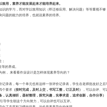
以致用，素养才能发展起来才能培养起来。
知识的学习，而对学以致用知识（即迁移应用、解决问题）等等重视不够
决问题的能力的培养，也就说素养的培养。
：
；
；
念；
任等的养成。
为例， 来看看作业设计是怎样体现素养导向的？
价记录表，每一个单元也有这样一张评价记录表，学生在老师批改好之后
四个要求
（按时完成，及时上交，书写工整，订正及时）
，可以自评、可
备，认真倾听，器材整理，探究兴趣，实事求是，追求创新，合作分享）
是引导学生朝这个方向努力，可以自评也可以互评。
导向了态度和习惯的培养，这也是素养导向的体现。