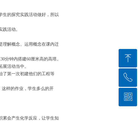
学生的探究实践活动做好，所以
实践活动。
是理解概念、运用概念在课内迁
ꁸ
0分钟内搭建60厘米高的高塔。
拓展活动当中。
始了第一次初建他们的工程等
ꂅ
回到顶部
。这样的作业，学生多么的开
ꀥ
19749942576
小学科学教学
积累会产生化学反应，让学生知