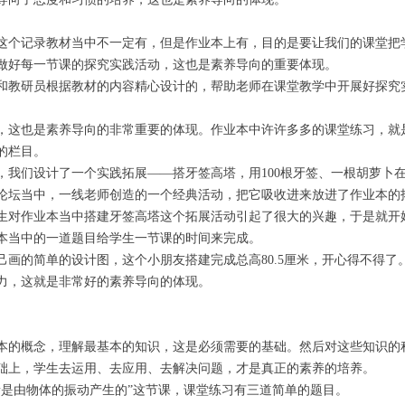
这个记录教材当中不一定有，但是作业本上有，目的是要让我们的课堂把
做好每一节课的探究实践活动，这也是素养导向的重要体现。
和教研员根据教材的内容精心设计的，帮助老师在课堂教学中开展好探究
，这也是素养导向的非常重要的体现。作业本中许许多多的课堂练习，就
的栏目。
我们设计了一个实践拓展——搭牙签高塔，用100根牙签、一根胡萝卜在3
论坛当中，一线老师创造的一个经典活动，把它吸收进来放进了作业本的
生对作业本当中搭建牙签高塔这个拓展活动引起了很大的兴趣，于是就开
本当中的一道题目给学生一节课的时间来完成。
己画的简单的设计图，这个小朋友搭建完成总高80.5厘米，开心得不得了
力，这就是非常好的素养导向的体现。
本的概念，理解最基本的知识，这是必须需要的基础。然后对这些知识的
础上，学生去运用、去应用、去解决问题，才是真正的素养的培养。
音是由物体的振动产生的”这节课，课堂练习有三道简单的题目。