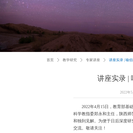
首页
ꄲ
教学研究
ꄲ
专家讲座
ꄲ
讲座实录 | 
讲座实录 
2022年
2022年4月15日，教育部
科学教指委郑永和主任，陕西师
和独到见解。为便于日后深度研
交流。敬请关注！