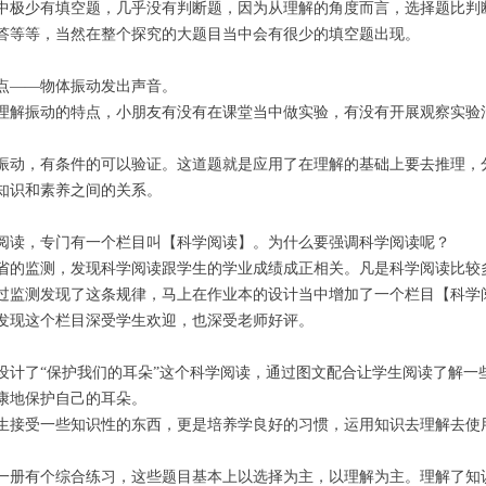
中极少有填空题，几乎没有判断题，因为从理解的角度而言，选择题比判
答等等，当然在整个探究的大题目当中会有很少的填空题出现。
点——物体振动发出声音。
理解振动的特点，小朋友有没有在课堂当中做实验，有没有开展观察实验
。
振动，有条件的可以验证。这道题就是应用了在理解的基础上要去推理，
知识和素养之间的关系。
阅读，专门有一个栏目叫【科学阅读】。为什么要强调科学阅读呢？
学全省的监测，发现科学阅读跟学生的学业成绩成正相关。凡是科学阅读比
过监测发现了这条规律，马上在作业本的设计当中增加了一个栏目【科学
发现这个栏目深受学生欢迎，也深受老师好评。
设计了“保护我们的耳朵”这个科学阅读，通过图文配合让学生阅读了解一
康地保护自己的耳朵。
生接受一些知识性的东西，更是培养学良好的习惯，运用知识去理解去使
一册有个综合练习，这些题目基本上以选择为主，以理解为主。理解了知