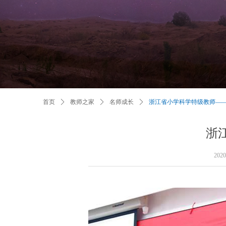
首页
ꄲ
教师之家
ꄲ
名师成长
ꄲ
浙江省小学科学特级教师—
浙
202