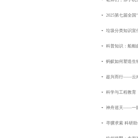
끙
2025第七届全
끙
垃圾分类知识宣
끙
科普知识：船舶
끙
蚂蚁如何塑造生
끙
趁兴而行——云
끙
科学与工程教育（
끙
神舟巡天——一
끙
寻骥求索 科研
끙